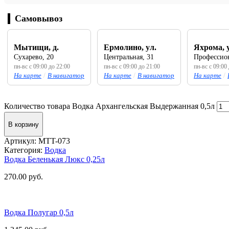
Самовывоз
Мытищи, д.
Ермолино, ул.
Яхрома, 
Сухарево, 20
Центральная, 31
Профессион
пн-вс с 09:00 до 22:00
пн-вс с 09:00 до 21:00
пн-вс с 09:00
На карте
/
В навигатор
На карте
/
В навигатор
На карте
/
Количество товара Водка Архангельская Выдержанная 0,5л
В корзину
Артикул:
MTT-073
Категория:
Водка
Водка Беленькая Люкс 0,25л
270.00
руб.
Водка Полугар 0,5л