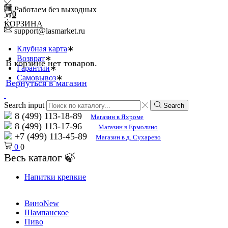
Работаем без выходных
0
КОРЗИНА
support@lasmarket.ru
Клубная карта
Возврат
В корзине нет товаров.
Гарантии
Самовывоз
Вернуться в магазин
Search input
Search
8 (499) 113-18-89
Магазин в Яхроме
8 (499) 113-17-96
Магазин в Ермолино
+7 (499) 113-45-89
Магазин в д. Сухарево
0
0
Весь каталог 🍃
Напитки крепкие
Вино
New
Шампанское
Пиво