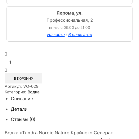
Яхрома, ул.
Профессиональная, 2
пн-вс с 09:00 до 21:00
/
На карте
В навигатор
Количество
товара
Водка
Тундра
Водка
В КОРЗИНУ
Крайнего
Артикул:
VO-029
Севера
Категория:
Водка
0,5л
Описание
Зелёная
Детали
Отзывы (0)
Водка «Tundra Nordic Nature Крайнего Севера»