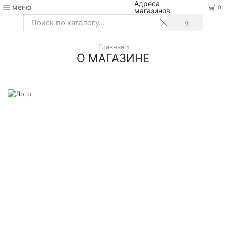
Адреса
меню
0
магазинов
SEARCH
Search
input
Главная
О МАГАЗИНЕ
Ласточка — сеть алкогольных
магазинов в Московской области
У нас широкий ассортимент напитков, доступные цены
и великолепный сервис.
Работаем с качественной и сертифицированной
продукцией.
Мы рады видеть вас в наших магазинах.