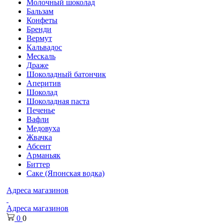
Молочный шоколад
Бальзам
Конфеты
Бренди
Вермут
Кальвадос
Мескаль
Драже
Шоколадный батончик
Аперитив
Шоколад
Шоколадная паста
Печенье
Вафли
Медовуха
Жвачка
Абсент
Арманьяк
Биттер
Саке (Японская водка)
Адреса магазинов
Адреса магазинов
0
0