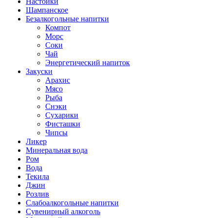
Настойки
Шампанское
Безалкогольные напитки
Компот
Морс
Соки
Чай
Энергетический напиток
Закуски
Арахис
Мясо
Рыба
Снэки
Сухарики
Фисташки
Чипсы
Ликер
Минеральная вода
Ром
Вода
Текила
Джин
Розлив
Слабоалкогольные напитки
Сувенирный алкоголь