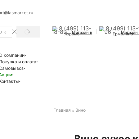
rt@lasmarket.ru
8 (499) 113-
8 (499) 113-
18-89
96
Магазин в
Магазин
SEARCH
Яхроме
Ермолино
О компании
Покупка и оплата
Самовывоз
Акции
Контакты
Главная
Вино
Вино сухое 