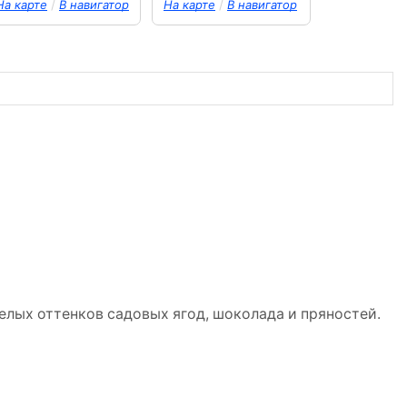
/
/
На карте
В навигатор
На карте
В навигатор
елых оттенков садовых ягод, шоколада и пряностей.