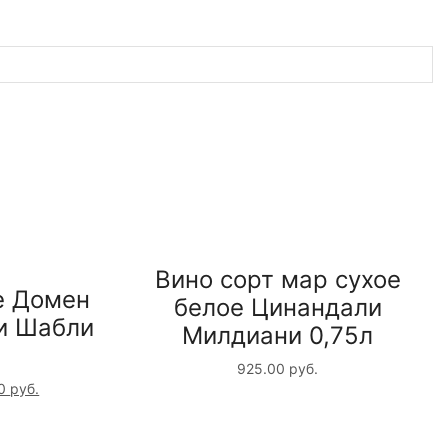
Вино сорт мар сухое
е Домен
белое Цинандали
и Шабли
Милдиани 0,75л
925.00
руб.
00
руб.