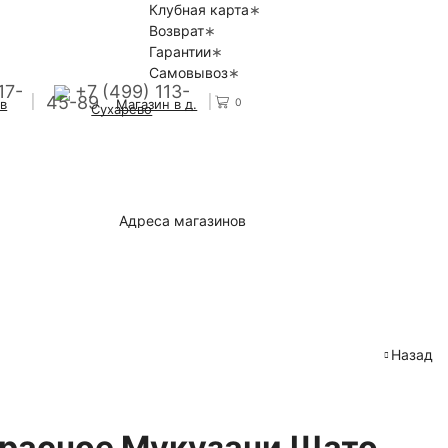
Клубная карта
Возврат
Гарантии
Самовывоз
17-
+7 (499) 113-
45-89
0
 в
Магазин в д.
Сухарево
Адреса магазинов
Назад
красное Мукузани Шато