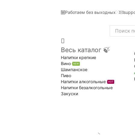
Работаем без выходных
suppo
Search
input
Весь каталог 🍃
Напитки крепкие
Вино
NEW
Шампанское
Пиво
Напитки алкогольные
HOT
Напитки безалкогольные
Закуски