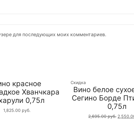
раузере для последующих моих комментариев.
ино красное
Скидка
Вино белое сухо
адкое Хванчкара
Сегино Борде Пт
харули 0,75л
0,75л
1,825.00
руб.
2,695.00
руб.
2,550.