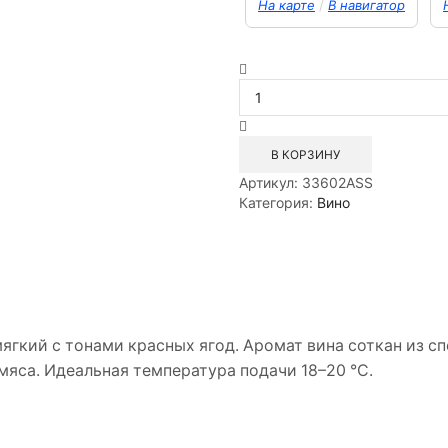
/
На карте
В навигатор
Количество
товара
Вино
сухое
красное
В КОРЗИНУ
Мукузани
Артикул:
33602ASS
Шато
Категория:
Вино
Grw
0,75л
ягкий с тонами красных ягод. Аромат вина соткан из сп
мяса. Идеальная температура подачи 18–20 °С.