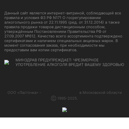
Данный сайт является интернет-витриной, соблюдающей все
правила и условия ФЗ РФ N171 О госрегулировании
алкогольного рынка от 22.11.1995 (ред. от 31.12.2014) а также
правила продажи товаров дистанционным способом,
утверждённым Постановлением Правительства РФ от
27.09.2007 №612. Качество всего ассортимента подтверждено
сертификатами и наличием специальных акцизных марок. В
момент согласования заказа, при необходимости мы
предоставим вам копии сертификатов.
МИНЗДРАВ ПРЕДУПРЕЖДАЕТ: ЧРЕЗМЕРНОЕ
УПОТРЕБЛЕНИЕ АЛКОГОЛЯ ВРЕДИТ ВАШЕМУ ЗДОРОВЬЮ
ООО «Ласточка» -
сеть алкомаркетов
в Московской области
Ⓒ 1995-2025.