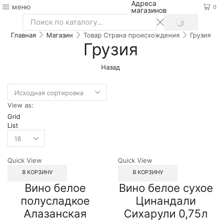
Адреса
меню
0
магазинов
SEARCH
Search
Главная
Магазин
Товар Страна происхождения
Грузия
input
Грузия
Назад
View as:
Grid
List
Quick View
Quick View
В КОРЗИНУ
В КОРЗИНУ
Вино белое
Вино белое сухое
полусладкое
Цинандали
Алазанская
Сихарули 0,75л