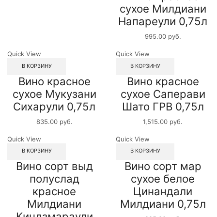
сухое Милдиани
Напареули 0,75л
995.00
руб.
Quick View
Quick View
В КОРЗИНУ
В КОРЗИНУ
Вино красное
Вино красное
сухое Мукузани
сухое Саперави
Сихарули 0,75л
Шато ГРВ 0,75л
835.00
руб.
1,515.00
руб.
Quick View
Quick View
В КОРЗИНУ
В КОРЗИНУ
Вино сорт выд
Вино сорт мар
полуслад
сухое белое
красное
Цинандали
Милдиани
Милдиани 0,75л
Киндзмараули