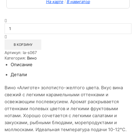
/
На карте
В навигатор
Количество
товара
Вино
ординарное
сухое
В КОРЗИНУ
белое
Артикул:
la-s067
Инкерман
Категория:
Вино
Алиготе
Описание
0,75л
Детали
Вино «Алиготе» золотисто-желтого цвета. Вкус вина
свежий с легкими карамельными оттенками и
освежающим послевкусием. Аромат раскрывается
оттенками полевых цветов и легкими фруктовыми
нотами. Хорошо сочетается с легкими салатами и
закусками, рыбными блюдами, морепродуктами и
моллюсками. Идеальная температура подачи 10-12°С.