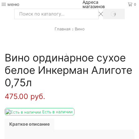
Адреса
меню
0
магазинов
SEARCH
Search
input
Главная
Вино
Вино ординарное сухое
белое Инкерман Алиготе
0,75л
475.00
руб.
Есть в наличии
Краткое описание