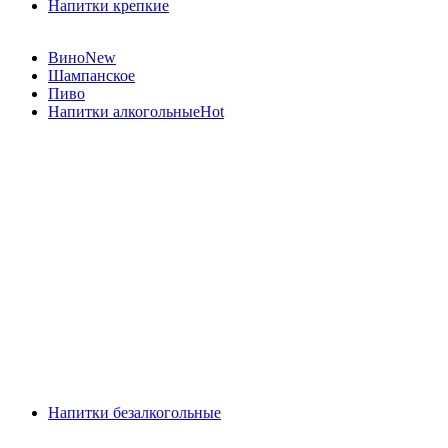
Напитки крепкие
Вино
New
Шампанское
Пиво
Напитки алкогольные
Hot
Напитки безалкогольные