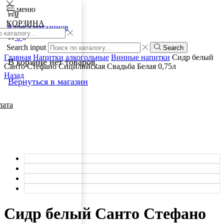
меню
0
КОРЗИНА
Адреса магазинов
0
0
Search input
Search
Главная
Напитки алкогольные
Винные напитки
Сидр белый
В корзине нет товаров.
Санто Стефано Сицилийская Свадьба Белая 0,75л
Назад
Вернуться в магазин
лата
Сидр белый Санто Стефано