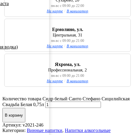
Сухарево, 20
аста
пн-вс с 09:00 до 22:00
На карте
/
В навигатор
Ермолино, ул.
Центральная, 31
пн-вс с 09:00 до 21:00
На карте
/
В навигатор
я водка)
Яхрома, ул.
Профессиональная, 2
пн-вс с 09:00 до 21:00
На карте
/
В навигатор
Количество товара Сидр белый Санто Стефано Сицилийская
Свадьба Белая 0,75л
В корзину
Артикул:
v2021-246
Категории:
Винные напитки
,
Напитки алкогольные