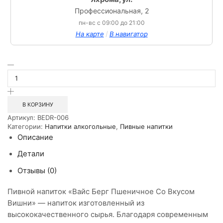
Профессиональная, 2
пн-вс с 09:00 до 21:00
/
На карте
В навигатор
Количество
товара
Пивной
напиток
нефильтрованное
В КОРЗИНУ
Вайс
Артикул:
BEDR-006
Берг
Категории:
Напитки алкогольные
,
Пивные напитки
Ппшеничное
Описание
Вишня
0,44л
Детали
СТ
Отзывы (0)
Пивной напиток «Вайс Берг Пшеничное Со Вкусом
Вишни» — напиток изготовленный из
высококачественного сырья. Благодаря современным