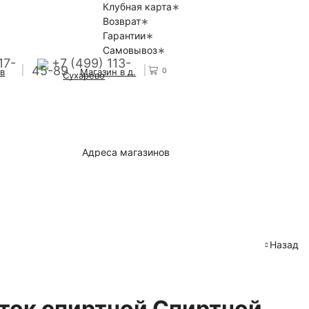
Клубная карта
Возврат
Гарантии
Самовывоз
17-
+7 (499) 113-
45-89
0
 в
Магазин в д.
Сухарево
Адреса магазинов
Назад
ток спиртной Спиртной