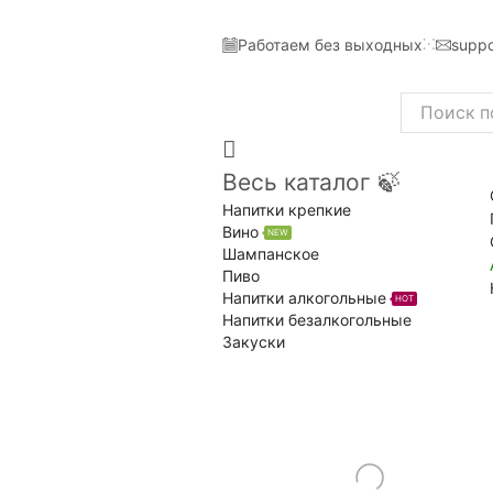
Работаем без выходных
suppo
Search
input
Весь каталог 🍃
Напитки крепкие
Вино
NEW
Шампанское
Пиво
Напитки алкогольные
HOT
Напитки безалкогольные
Закуски