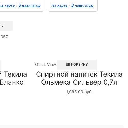
/
/
На карте
В навигатор
На карте
В навигатор
НУ
-057
Quick View
В КОРЗИНУ
й Текила
Спиртной напиток Текила
Бланко
Ольмека Сильвер 0,7л
1,995.00
руб.