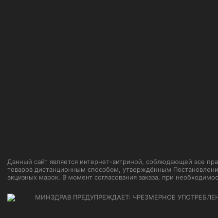
Работа у нас
Покупка и оплата
Самовывоз
Акции и скидки
Корпоративным клиентам
Правила оформления заказа
Пользовательское соглашение
Политика конфиденциальности
Данный сайт является интернет-витриной, соблюдающей все прави
товаров дистанционным способом, утверждённым Постановление
акцизных марок. В момент согласования заказа, при необходимо
МИНЗДРАВ ПРЕДУПРЕЖДАЕТ: ЧРЕЗМЕРНОЕ УПОТРЕБЛЕ