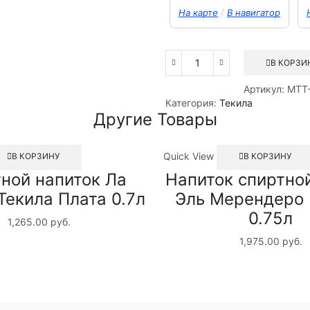
/
На карте
В навигатор
В КОРЗИ
Количество
товара
Артикул:
MTT
Прочий
Категория:
Текила
напиток
Другие Товары
спиртной
Спиртной
напиток
Quick View
В КОРЗИНУ
В КОРЗИНУ
Текила
ной напиток Ла
Напиток спиртно
Лей
925
Текила Плата 0.7л
Эль Мерендеро 
Роса
0.75л
Бланко
1,265.00
руб.
Премиум
1,975.00
руб.
0,75л