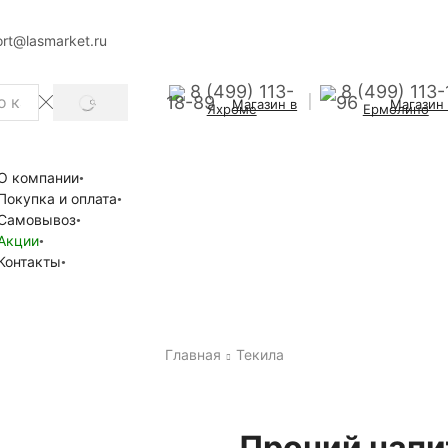
rt@lasmarket.ru
8 (499) 113-
8 (499) 113-
18-89
96
Магазин в
Магазин
SEARCH
Яхроме
Ермолино
О компании
Покупка и оплата
Самовывоз
Акции
Контакты
Главная
Текила
Прочий напи