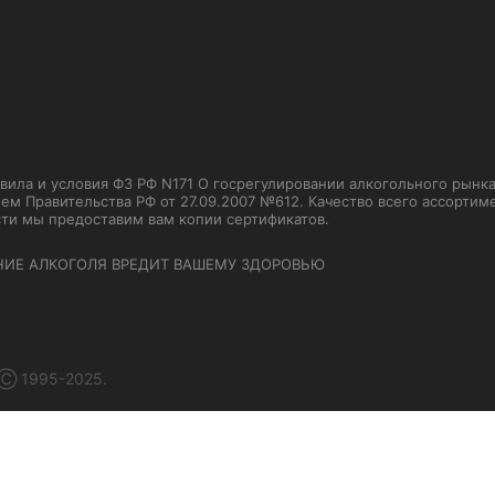
ла и условия ФЗ РФ N171 О госрегулировании алкогольного рынка от
м Правительства РФ от 27.09.2007 №612. Качество всего ассорти
сти мы предоставим вам копии сертификатов.
НИЕ АЛКОГОЛЯ ВРЕДИТ ВАШЕМУ ЗДОРОВЬЮ
 Ⓒ 1995-2025.