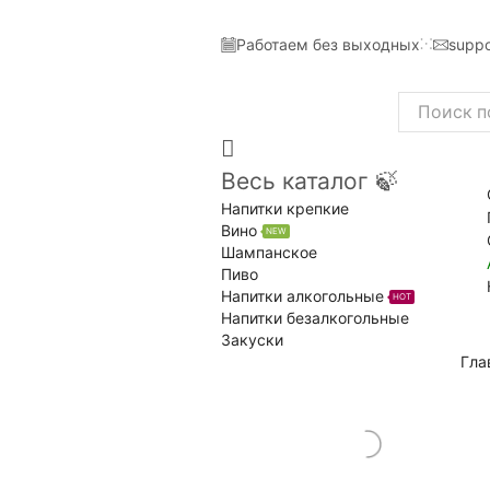
Работаем без выходных
suppo
Search
input
Весь каталог 🍃
Напитки крепкие
Вино
NEW
Шампанское
Пиво
Напитки алкогольные
HOT
Напитки безалкогольные
Закуски
Гла