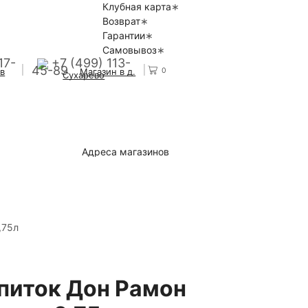
Клубная карта
Возврат
Гарантии
Самовывоз
17-
+7 (499) 113-
45-89
0
 в
Магазин в д.
Сухарево
Адреса магазинов
,75л
питок Дон Рамон