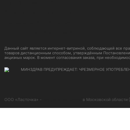
Корпоративным клиентам
Правила оформления заказа
Пользовательское соглашение
Политика конфиденциальности
Данный сайт является интернет-витриной, соблюдающей все прави
товаров дистанционным способом, утверждённым Постановление
акцизных марок. В момент согласования заказа, при необходимо
МИНЗДРАВ ПРЕДУПРЕЖДАЕТ: ЧРЕЗМЕРНОЕ УПОТРЕБЛЕ
ООО «Ласточка» -
сеть алкомаркетов
в Московской области