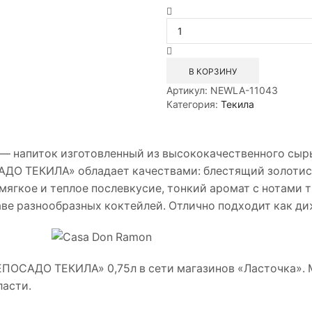
Количество
товара
Спиртной
напиток
Дон
В КОРЗИНУ
Рамон
Артикул:
NEWLA-11043
Репосадо
Категория:
Текила
Текила
0,75л
напиток изготовленный из высококачественного сырь
О ТЕКИЛА» обладает качествами: блестящий золотисты
ягкое и теплое послевкусие, тонкий аромат с нотами т
таве разнообразных коктейлей. Отлично подходит как ди
ПОСАДО ТЕКИЛА» 0,75л в сети магазинов «Ласточка». М
ласти.