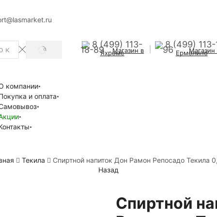
rt@lasmarket.ru
8 (499) 113-
8 (499) 113-
18-89
96
Магазин в
Магазин
SEARCH
Яхроме
Ермолино
О компании
Покупка и оплата
Самовывоз
Акции
Контакты
вная
Текила
Спиртной напиток Дон Рамон Репосадо Текила 0
Назад
Спиртной на