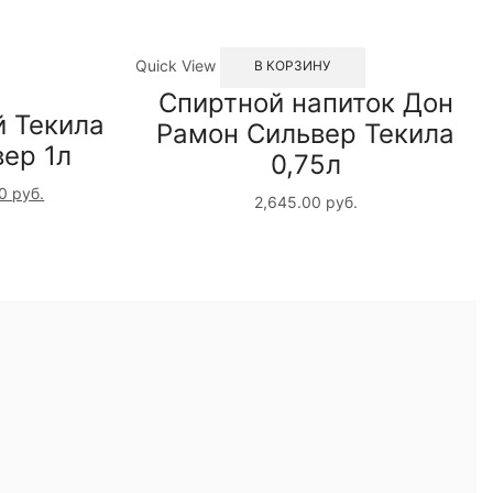
Quick View
В КОРЗИНУ
Спиртной напиток Дон
й Текила
Рамон Сильвер Текила
ер 1л
0,75л
00
руб.
2,645.00
руб.