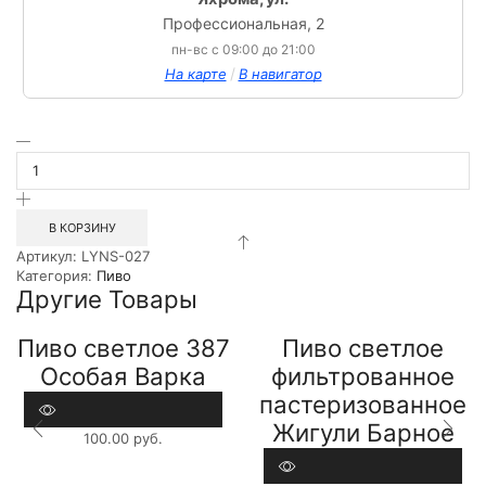
Профессиональная, 2
пн-вс с 09:00 до 21:00
/
На карте
В навигатор
Количество
товара
Пиво
светлое
фильтрованное
В КОРЗИНУ
пастеризованное
Артикул:
LYNS-027
Пенное
Категория:
Пиво
Золото
Другие Товары
0.45л
СТ
Пиво светлое 387
Пиво светлое
Особая Варка
фильтрованное
0,45л СТ
пастеризованное
Жигули Барное
100.00
руб.
0,45л ЖБ