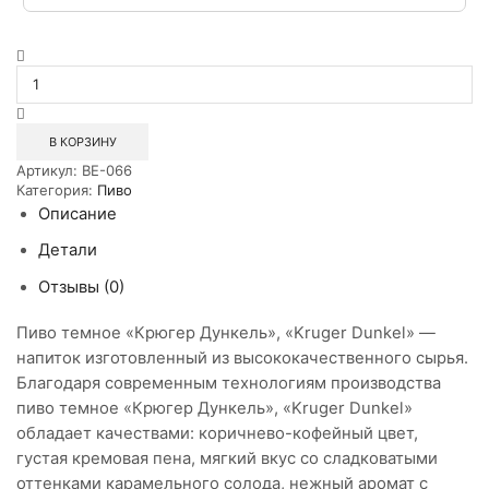
Количество
товара
Пиво
тёмное
Крюгер
В КОРЗИНУ
Дункель
Артикул:
BE-066
0,5л
Категория:
Пиво
СТ
Описание
Детали
Отзывы (0)
Пиво темное «Крюгер Дункель», «Kruger Dunkel» —
напиток изготовленный из высококачественного сырья.
Благодаря современным технологиям производства
пиво темное «Крюгер Дункель», «Kruger Dunkel»
обладает качествами: коричнево-кофейный цвет,
густая кремовая пена, мягкий вкус со сладковатыми
оттенками карамельного солода, нежный аромат с