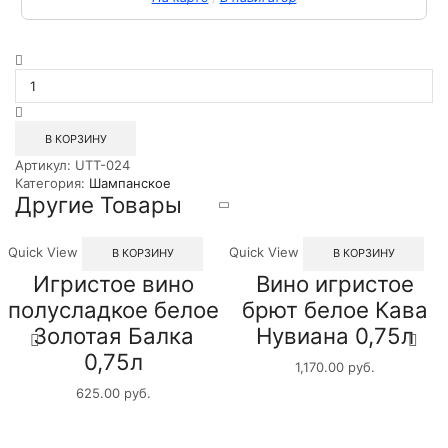
Количество
товара
Игристое
вино
полусладкое
В КОРЗИНУ
белое
Артикул:
UTT-024
Фанагория
Категория:
Шампанское
0.75л
Другие Товары
Quick View
Quick View
В КОРЗИНУ
В КОРЗИНУ
Игристое вино
Вино игристое
полусладкое белое
брют белое Кава
Золотая Балка
Нувиана 0,75л
0,75л
1,170.00
руб.
625.00
руб.