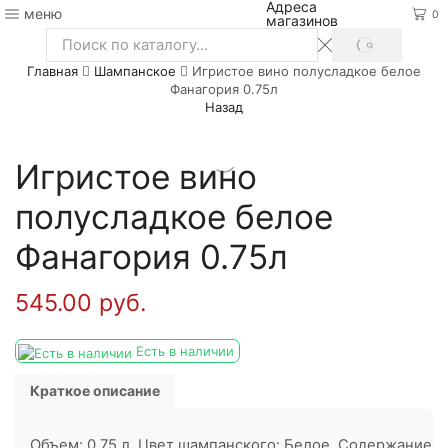
Адреса
меню
0
магазинов
SEARCH
Search
Главная
Шампанское
Игристое вино полусладкое белое
input
Фанагория 0.75л
Назад
Игристое вино
полусладкое белое
Фанагория 0.75л
545.00
руб.
Есть в наличии
Краткое описание
Объем: 0.75 л. Цвет шампанского: Белое. Содержание