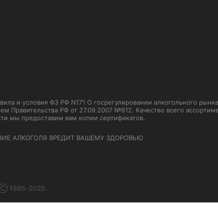
ла и условия ФЗ РФ N171 О госрегулировании алкогольного рынка от
м Правительства РФ от 27.09.2007 №612. Качество всего ассорти
сти мы предоставим вам копии сертификатов.
НИЕ АЛКОГОЛЯ ВРЕДИТ ВАШЕМУ ЗДОРОВЬЮ
 Ⓒ 1995-2025.