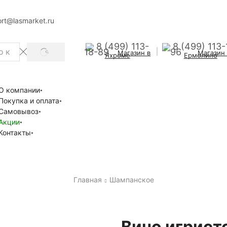
rt@lasmarket.ru
8 (499) 113-
8 (499) 113-
18-89
96
Магазин в
Магазин
SEARCH
Яхроме
Ермолино
О компании
Покупка и оплата
Самовывоз
Акции
Контакты
Главная
Шампанское
Вино игрист