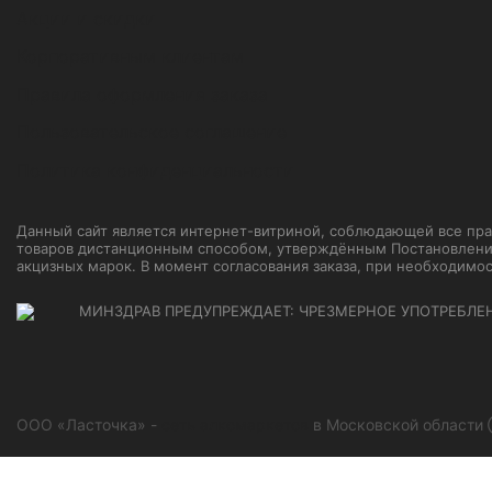
Акции и скидки
Корпоративным клиентам
Правила оформления заказа
Пользовательское соглашение
Политика конфиденциальности
Данный сайт является интернет-витриной, соблюдающей все прави
товаров дистанционным способом, утверждённым Постановление
акцизных марок. В момент согласования заказа, при необходимо
МИНЗДРАВ ПРЕДУПРЕЖДАЕТ: ЧРЕЗМЕРНОЕ УПОТРЕБЛЕ
ООО «Ласточка» -
сеть алкомаркетов
в Московской области