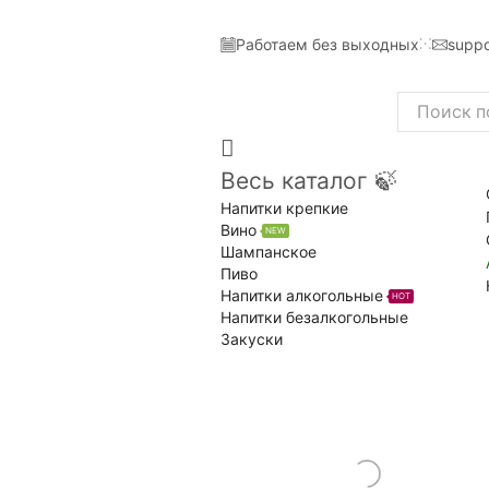
Работаем без выходных
suppo
Search
input
Весь каталог 🍃
Напитки крепкие
Вино
NEW
Шампанское
Пиво
Напитки алкогольные
HOT
Напитки безалкогольные
Закуски