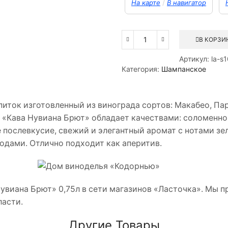
/
На карте
В навигатор
В КОРЗИ
Количество
товара
Артикул:
la-s
Вино
Категория:
Шампанское
игристое
брют
белое
питок изготовленный из винограда сортов: Макабео, Па
Кава
Нувиана
 «Кава Нувиана Брют» обладает качествами: соломенно
0,75л
послевкусие, свежий и элегантный аромат с нотами зел
одами. Отлично подходит как аперитив.
увиана Брют» 0,75л в сети магазинов «Ласточка». Мы 
ласти.
Другие Товары