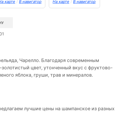
/
/
На карте
В навигатор
На карте
В навигатор
НУ
101
рельяда, Чарелло. Благодаря современным
-золотистый цвет, утонченный вкус с фруктово-
еного яблока, груши, трав и минералов.
предлагаем лучшие цены на шампанское из разных