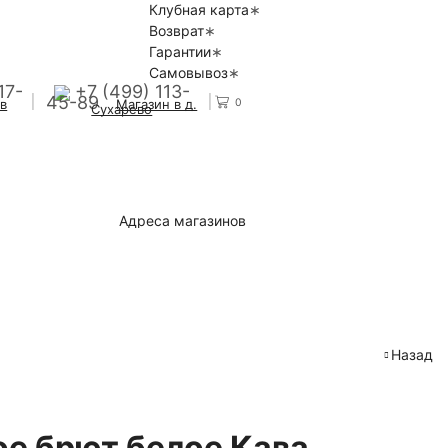
Клубная карта
Возврат
Гарантии
Самовывоз
17-
+7 (499) 113-
45-89
0
 в
Магазин в д.
Сухарево
Адреса магазинов
Назад
ое брют белое Кава