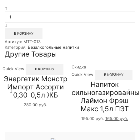
Количество
товара
Напиток
Эвервесс
Тоник
В КОРЗИНУ
1,5л
Артикул:
MTT-013
ПЭТ
Категория:
Безалкогольные напитки
Другие Товары
Скидка
Quick View
В КОРЗИНУ
Quick View
В КОРЗИНУ
Энергетик Монстр
Напиток
Импорт Ассорти
сильногазированны
0,30-0,5л ЖБ
Лаймон Фрэш
280.00
руб.
Макс 1,5л ПЭТ
195.00
руб.
165.00
руб.