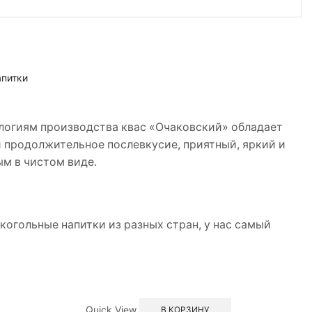
апитки
логиям производства квас «Очаковский» обладает
 продолжительное послевкусие, приятный, яркий и
м в чистом виде.
когольные напитки из разных стран, у нас самый
Quick View
В КОРЗИНУ