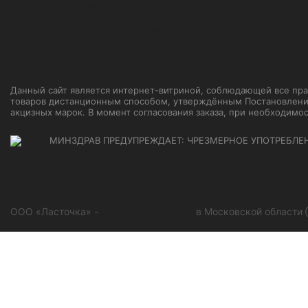
Правила оформления заказа
Пользовательское соглашение
Политика конфиденциальности
Данный сайт является интернет-витриной, соблюдающей все прави
товаров дистанционным способом, утверждённым Постановление
акцизных марок. В момент согласования заказа, при необходимо
МИНЗДРАВ ПРЕДУПРЕЖДАЕТ: ЧРЕЗМЕРНОЕ УПОТРЕБЛЕ
ООО «Ласточка» -
сеть алкомаркетов
в Московской области