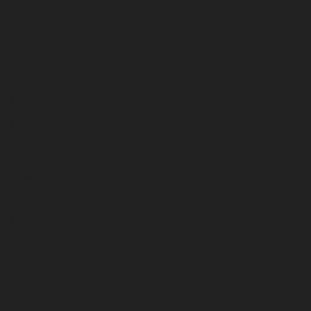
Адреса магазинов
О нашей сети
Контакты
Новости
Гарантии
Возврат товара
Работа у нас
Покупка и оплата
Самовывоз
Акции и скидки
Корпоративным клиентам