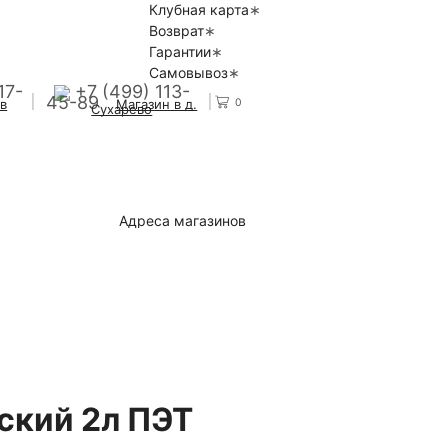
Клубная карта
Возврат
Гарантии
Самовывоз
17-
+7 (499) 113-
45-89
0
 в
Магазин в д.
Сухарево
Адреса магазинов
ский 2л ПЭТ