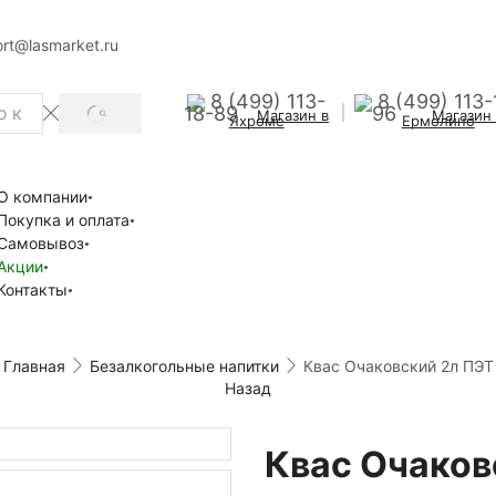
rt@lasmarket.ru
8 (499) 113-
8 (499) 113-
18-89
96
Магазин в
Магазин
SEARCH
Яхроме
Ермолино
О компании
Покупка и оплата
Самовывоз
Акции
Контакты
Главная
Безалкогольные напитки
Квас Очаковский 2л ПЭТ
Назад
Квас Очаков