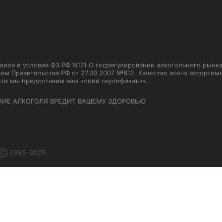
ла и условия ФЗ РФ N171 О госрегулировании алкогольного рынка от
м Правительства РФ от 27.09.2007 №612. Качество всего ассорти
сти мы предоставим вам копии сертификатов.
НИЕ АЛКОГОЛЯ ВРЕДИТ ВАШЕМУ ЗДОРОВЬЮ
 Ⓒ 1995-2025.