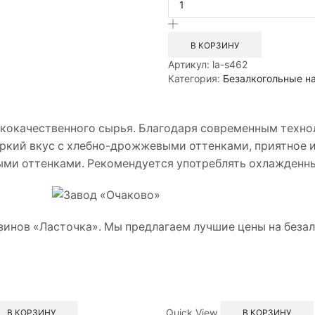
Квас
Очаковский
2л
В КОРЗИНУ
ПЭТ
Артикул:
la-s462
Категория:
Безалкогольные н
ококачественного сырья. Благодаря современным техно
ркий вкус с хлебно-дрожжевыми оттенками, приятное и
ми оттенками. Рекомендуется употреблять охлажденны
зинов «Ласточка». Мы предлагаем лучшие цены на безал
Quick View
В КОРЗИНУ
В КОРЗИНУ