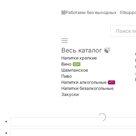
Работаем без выходных
suppo
Search
input
Весь каталог 🍃
Напитки крепкие
Вино
NEW
Шампанское
Пиво
Напитки алкогольные
HOT
Напитки безалкогольные
Закуски