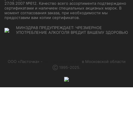
27.09.2007 №612. Качество всего ассортимента подтверждено
сертификатами и наличием специальных акцизных марок. В
момент согласования заказа, при необходимости мы
предоставим вам копии сертификатов.
МИНЗДРАВ ПРЕДУПРЕЖДАЕТ: ЧРЕЗМЕРНОЕ
УПОТРЕБЛЕНИЕ АЛКОГОЛЯ ВРЕДИТ ВАШЕМУ ЗДОРОВЬЮ
ООО «Ласточка» -
сеть алкомаркетов
в Московской области
Ⓒ 1995-2025.