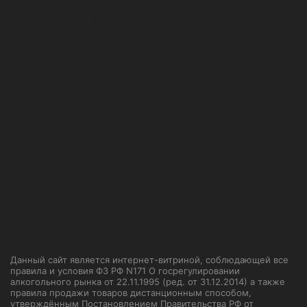
Возврат товара
Работа у нас
Покупка и оплата
Самовывоз
Акции и скидки
Корпоративным клиентам
Правила оформления заказа
Пользовательское соглашение
Политика конфиденциальности
Данный сайт является интернет-витриной, соблюдающей все
правила и условия ФЗ РФ N171 О госрегулировании
алкогольного рынка от 22.11.1995 (ред. от 31.12.2014) а также
правила продажи товаров дистанционным способом,
утверждённым Постановлением Правительства РФ от