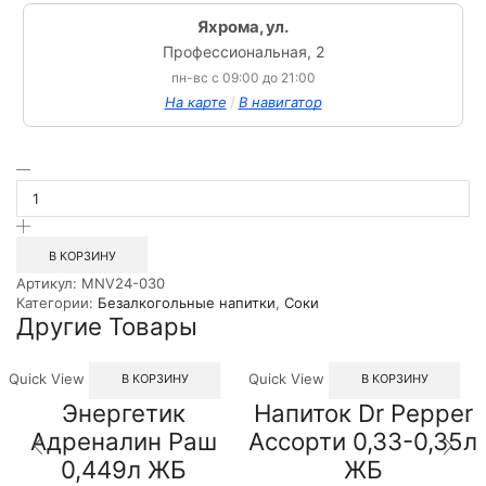
Яхрома, ул.
Профессиональная, 2
пн-вс с 09:00 до 21:00
/
На карте
В навигатор
Количество
товара
Нектар
Добрый
Виноград
В КОРЗИНУ
Чёрный
Артикул:
MNV24-030
1л
Категории:
Безалкогольные напитки
,
Соки
Другие Товары
Quick View
Quick View
В КОРЗИНУ
В КОРЗИНУ
Энергетик
Напиток Dr Pepper
Адреналин Раш
Ассорти 0,33-0,35л
0,449л ЖБ
ЖБ