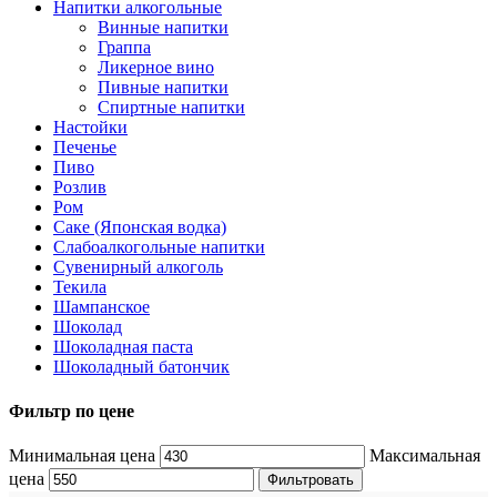
Напитки алкогольные
Винные напитки
Граппа
Ликерное вино
Пивные напитки
Спиртные напитки
Настойки
Печенье
Пиво
Розлив
Ром
Саке (Японская водка)
Слабоалкогольные напитки
Сувенирный алкоголь
Текила
Шампанское
Шоколад
Шоколадная паста
Шоколадный батончик
Фильтр по цене
Минимальная цена
Максимальная
цена
Фильтровать