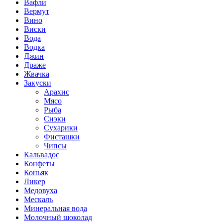
Вафли
Вермут
Вино
Виски
Вода
Водка
Джин
Драже
Жвачка
Закуски
Арахис
Мясо
Рыба
Снэки
Сухарики
Фисташки
Чипсы
Кальвадос
Конфеты
Коньяк
Ликер
Медовуха
Мескаль
Минеральная вода
Молочный шоколад