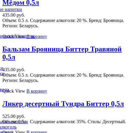
Мёдом 0,5л
ые напитки
435.00
руб.
Объем: 0.5 л. Содержание алкоголя: 20 %. Бренд: Брояница.
Регион: Беларусь.
ический напиток
Quick View
В корзину
Бальзам Брояница Биттер Травяной
0,5л
ки
435.00
руб.
ки
Объем: 0.5 л. Содержание алкоголя: 20 %. Бренд: Брояница.
Регион: Беларусь.
вода
Quick View
В корзину
Ликер десертный Тундра Биттер 0,5л
525.00
руб.
Объем: 0.5л. Содержание алкоголя: 35%. Стиль: Десертный.
ьные напитки
лкоголь
Quick View
В корзину
колад