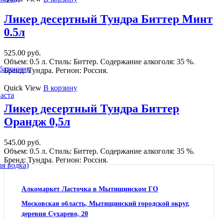
Ликер десертный Тундра Биттер Минт
0.5л
525.00
руб.
Объем: 0.5 л. Стиль: Биттер. Содержание алкоголя: 35 %.
батончик
Бренд: Тундра. Регион: Россия.
Quick View
В корзину
аста
Ликер десертный Тундра Биттер
Орандж 0,5л
545.00
руб.
Объем: 0.5 л. Стиль: Биттер. Содержание алкоголя: 35 %.
Бренд: Тундра. Регион: Россия.
я водка)
Алкомаркет Ласточка в Мытищинском ГО
Московская область, Мытищинский городской округ,
деревня Сухарево, 20