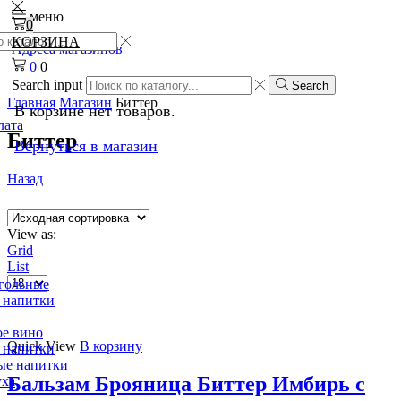
меню
0
КОРЗИНА
Адреса магазинов
0
0
Search input
Search
Главная
Магазин
Биттер
В корзине нет товаров.
лата
Биттер
Вернуться в магазин
Назад
View as:
Grid
List
гольные
 напитки
е вино
Quick View
В корзину
 напитки
ые напитки
Бальзам Брояница Биттер Имбирь с
уха