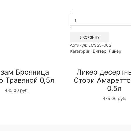
Количество
товара
Ликер
десертный
Тундра
В КОРЗИНУ
Биттер
Артикул:
LMS25-002
Орандж
Категории:
Биттер
,
Ликер
0,5л
ьзам Брояница
Ликер десертн
р Травяной 0,5л
Стори Амаретто
0,5л
435.00
руб.
475.00
руб.