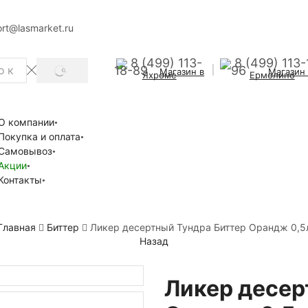
rt@lasmarket.ru
8 (499) 113-
8 (499) 113-
18-89
96
Магазин в
Магазин
SEARCH
Яхроме
Ермолино
О компании
Покупка и оплата
Самовывоз
Акции
Контакты
Главная
Биттер
Ликер десертный Тундра Биттер Орандж 0,5
Назад
Ликер десер