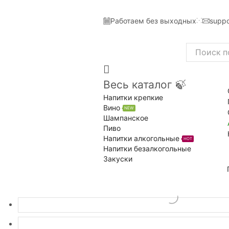
Работаем без выходных
suppo
Search
input
Весь каталог 🍃
Напитки крепкие
Вино
NEW
Шампанское
Пиво
Напитки алкогольные
HOT
Напитки безалкогольные
Закуски