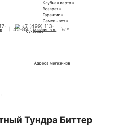
Клубная карта
Возврат
Гарантии
Самовывоз
17-
+7 (499) 113-
45-89
0
 в
Магазин в д.
Сухарево
Адреса магазинов
л
тный Тундра Биттер