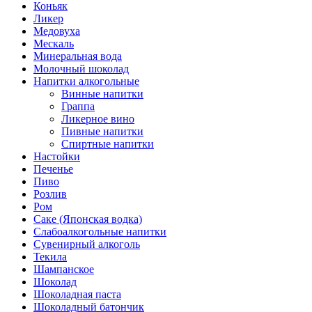
Коньяк
Ликер
Медовуха
Мескаль
Минеральная вода
Молочный шоколад
Напитки алкогольные
Винные напитки
Граппа
Ликерное вино
Пивные напитки
Спиртные напитки
Настойки
Печенье
Пиво
Розлив
Ром
Саке (Японская водка)
Слабоалкогольные напитки
Сувенирный алкоголь
Текила
Шампанское
Шоколад
Шоколадная паста
Шоколадный батончик