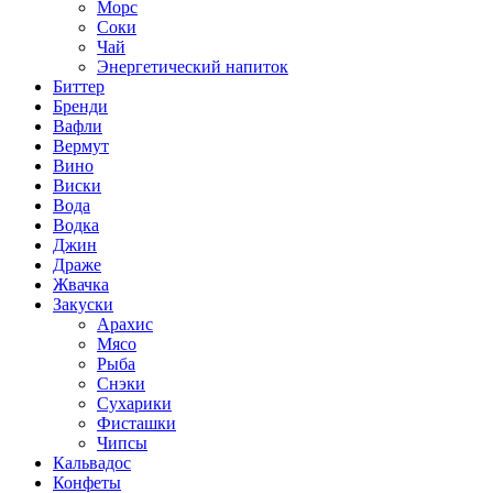
Морс
Соки
Чай
Энергетический напиток
Биттер
Бренди
Вафли
Вермут
Вино
Виски
Вода
Водка
Джин
Драже
Жвачка
Закуски
Арахис
Мясо
Рыба
Снэки
Сухарики
Фисташки
Чипсы
Кальвадос
Конфеты