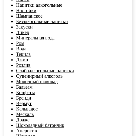
Напитки алкогольные
Настойки
Шампанское
Безалкогольные напитки
Закуски
Ликер
Минеральная вода
Ром
Вода
Текила
Джин
Розлив
Слабоалкогольные напитки
Сувенирный алкоголь
Молочный шоколад
Бальзам
Конфеты
Бренди
Вермут
Кальвадос
Мескаль
Драже
Шоколадный батончик
Аперитив