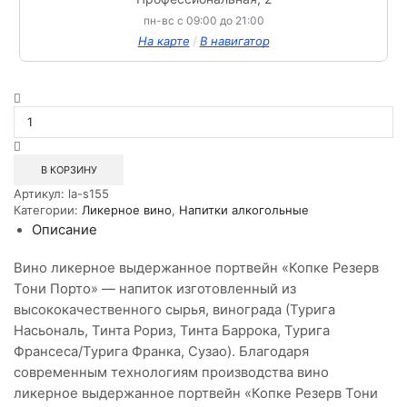
пн-вс с 09:00 до 21:00
/
На карте
В навигатор
Количество
товара
Вино
ликерное
выдержанное
В КОРЗИНУ
портвейн
Артикул:
la-s155
Копке
Категории:
Ликерное вино
,
Напитки алкогольные
Резерв
Описание
Тони
Порто
0,75л
Вино ликерное выдержанное портвейн «Копке Резерв
Тони Порто» — напиток изготовленный из
высококачественного сырья, винограда (Турига
Насьональ, Тинта Рориз, Тинта Баррока, Турига
Франсеса/Турига Франка, Сузао). Благодаря
современным технологиям производства вино
ликерное выдержанное портвейн «Копке Резерв Тони