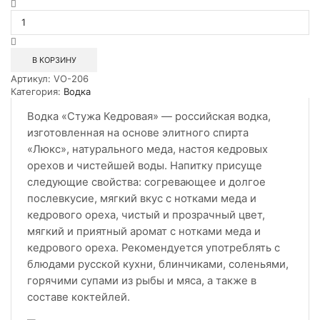
Количество
товара
Водка
Стужа
Кедровая
В КОРЗИНУ
0,1л
Артикул:
VO-206
Категория:
Водка
Водка «Стужа Кедровая» — российская водка,
изготовленная на основе элитного спирта
«Люкс», натурального меда, настоя кедровых
орехов и чистейшей воды. Напитку присуще
следующие свойства: согревающее и долгое
послевкусие, мягкий вкус с нотками меда и
кедрового ореха, чистый и прозрачный цвет,
мягкий и приятный аромат с нотками меда и
кедрового ореха. Рекомендуется употреблять с
блюдами русской кухни, блинчиками, соленьями,
горячими супами из рыбы и мяса, а также в
составе коктейлей.