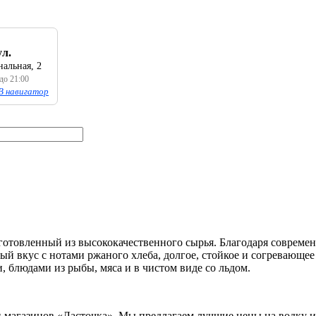
ул.
альная, 2
 до 21:00
В навигатор
готовленный из высококачественного сырья. Благодаря совреме
ный вкус с нотами ржаного хлеба, долгое, стойкое и согревающ
, блюдами из рыбы, мяса и в чистом виде со льдом.
и магазинов «Ласточка». Мы предлагаем лучшие цены на водку и