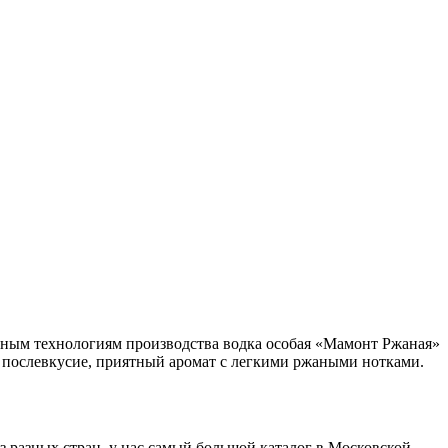
нным технологиям производства водка особая «Мамонт Ржаная»
ее послевкусие, приятный аромат с легкими ржаными нотками.
з разных стран, у нас самый большой каталог в Московской