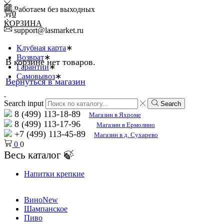
Работаем без выходных
0
КОРЗИНА
support@lasmarket.ru
Клубная карта
Возврат
В корзине нет товаров.
Гарантии
Самовывоз
Вернуться в магазин
Search input
Search
8 (499) 113-18-89
Магазин в Яхроме
8 (499) 113-17-96
Магазин в Ермолино
+7 (499) 113-45-89
Магазин в д. Сухарево
0
0
Весь каталог 🍃
Напитки крепкие
Вино
New
Шампанское
Пиво