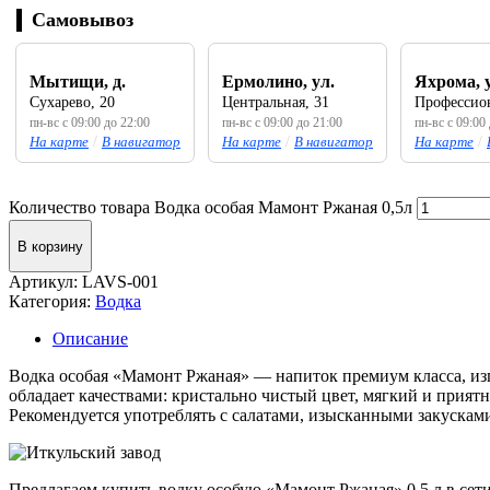
Самовывоз
Мытищи, д.
Ермолино, ул.
Яхрома, 
Сухарево, 20
Центральная, 31
Профессион
пн-вс с 09:00 до 22:00
пн-вс с 09:00 до 21:00
пн-вс с 09:00
На карте
/
В навигатор
На карте
/
В навигатор
На карте
/
Количество товара Водка особая Мамонт Ржаная 0,5л
В корзину
Артикул:
LAVS-001
Категория:
Водка
Описание
Водка особая «Мамонт Ржаная» — напиток премиум класса, из
обладает качествами: кристально чистый цвет, мягкий и прият
Рекомендуется употреблять с салатами, изысканными закусками
Предлагаем купить водку особую «Мамонт Ржаная» 0.5 л в сет