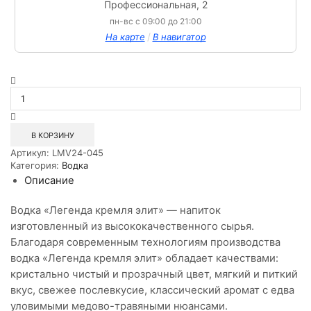
Профессиональная, 2
пн-вс с 09:00 до 21:00
/
На карте
В навигатор
Количество
товара
Водка
Легенда
Кремля
В КОРЗИНУ
Элит
Артикул:
LMV24-045
0.7л
Категория:
Водка
Описание
Водка «Легенда кремля элит» — напиток
изготовленный из высококачественного сырья.
Благодаря современным технологиям производства
водка «Легенда кремля элит» обладает качествами:
кристально чистый и прозрачный цвет, мягкий и питкий
вкус, свежее послевкусие, классический аромат с едва
уловимыми медово-травяными нюансами.