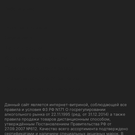
Работа у нас
Покупка и оплата
Самовывоз
Акции и скидки
Корпоративным клиентам
Правила оформления заказа
Пользовательское соглашение
Политика конфиденциальности
Данный сайт является интернет-витриной, соблюдающей все
правила и условия ФЗ РФ N171 О госрегулировании
алкогольного рынка от 22.11.1995 (ред. от 31.12.2014) а также
правила продажи товаров дистанционным способом,
утверждённым Постановлением Правительства РФ от
27.09.2007 №612. Качество всего ассортимента подтверждено
сертификатами и наличием специальных акцизных марок. В