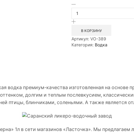
Количество
товара
Водка
«Чистые
Росы
В КОРЗИНУ
Из
Артикул:
VO-389
Ржаного
Категория:
Водка
Зерна»
1,0л
кая водка премиум-качества изготовленная на основе 
оттенком, долгим и теплым послевкусием, классически
ней птицы, блинчиками, соленьями. А также является о
рна» 1л в сети магазинов «Ласточка». Мы предлагаем л