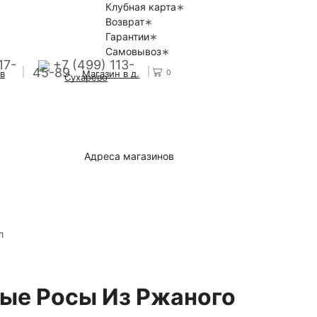
Клубная карта
Возврат
Гарантии
Самовывоз
17-
+7 (499) 113-
45-89
0
 в
Магазин в д.
Сухарево
Адреса магазинов
л
ые Росы Из Ржаного