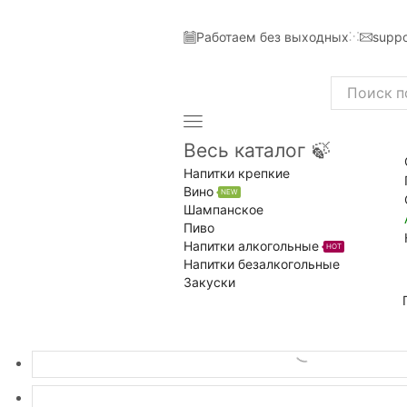
Работаем без выходных
suppo
Search
input
Весь каталог 🍃
Напитки крепкие
Вино
NEW
Шампанское
Пиво
Напитки алкогольные
HOT
Напитки безалкогольные
Закуски