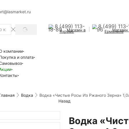
rt@lasmarket.ru
8 (499) 113-
8 (499) 113-
18-89
96
Магазин в
Магазин
SEARCH
Яхроме
Ермолино
О компании
Покупка и оплата
Самовывоз
Акции
Контакты
Главная
Водка
Водка «Чистые Росы Из Ржаного Зерна» 1,0
Назад
Водка «Чист