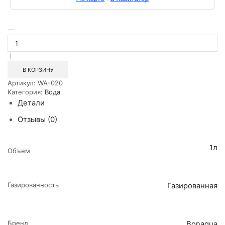
Количество
товара
Вода
питьевая
газированная
В КОРЗИНУ
Бон
Артикул:
WA-020
Аква
Категория:
Вода
1л
Детали
ПЭТ
Отзывы (0)
1л
Объем
Газированность
Газированная
Бренд
Bonaqua