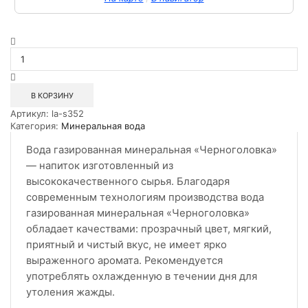
Количество
товара
Вода
газированная
минеральная
В КОРЗИНУ
Черноголовка
Артикул:
la-s352
1,5л
Категория:
Минеральная вода
ПЭТ
Вода газированная минеральная «Черноголовка»
— напиток изготовленный из
высококачественного сырья. Благодаря
современным технологиям производства вода
газированная минеральная «Черноголовка»
обладает качествами: прозрачный цвет, мягкий,
приятный и чистый вкус, не имеет ярко
выраженного аромата. Рекомендуется
употреблять охлажденную в течении дня для
утоления жажды.