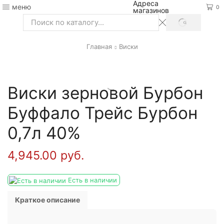
Адреса
меню
0
магазинов
SEARCH
Search
input
Главная
Виски
Виски зерновой Бурбон
Буффало Трейс Бурбон
0,7л 40%
4,945.00
руб.
Есть в наличии
Краткое описание