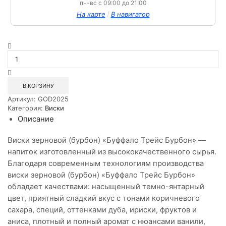
пн-вс с 09:00 до 21:00
/
На карте
В навигатор
Количество
товара
Виски
зерновой
Бурбон
В КОРЗИНУ
Буффало
Артикул:
GOD2025
Трейс
Категория:
Виски
Бурбон
Описание
0,7л
40%
Виски зерновой (бурбон) «Буффало Трейс Бурбон» —
напиток изготовленный из высококачественного сырья.
Благодаря современным технологиям производства
виски зерновой (бурбон) «Буффало Трейс Бурбон»
обладает качествами: насыщенный темно-янтарный
цвет, приятный сладкий вкус с тонами коричневого
сахара, специй, оттенками дуба, ириски, фруктов и
аниса, плотный и полный аромат с нюансами ванили,