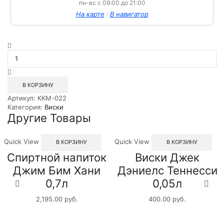
пн-вс с 09:00 до 21:00
/
На карте
В навигатор
Количество
товара
Виски
японский
купажированный
В КОРЗИНУ
Тенжаку
Артикул:
KKM-022
0.7л
Категория:
Виски
Другие Товары
Quick View
Quick View
В КОРЗИНУ
В КОРЗИНУ
Спиртной напиток
Виски Джек
Джим Бим Хани
Дэниелс Теннесси
0,7л
0,05л
2,195.00
руб.
400.00
руб.