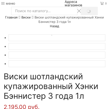
Адреса
меню
0
магазинов
SEARCH
Search
Главная
Виски
Виски шотландский купажированный Хэнки
input
Бэннистер 3 года 1л
Назад
Виски шотландский
купажированный Хэнки
Бэннистер 3 года 1л
2,195.00
руб.