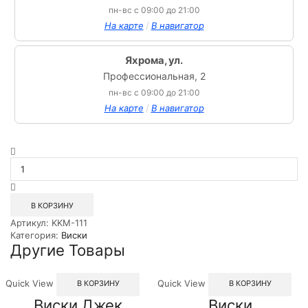
пн-вс с 09:00 до 21:00
/
На карте
В навигатор
Яхрома, ул.
Профессиональная, 2
пн-вс с 09:00 до 21:00
/
На карте
В навигатор
Количество
товара
Виски
шотландский
купажированный
В КОРЗИНУ
Хэнки
Артикул:
KKM-111
Бэннистер
Категория:
Виски
3
Другие Товары
года
1л
Quick View
Quick View
В КОРЗИНУ
В КОРЗИНУ
Виски Джек
Виски