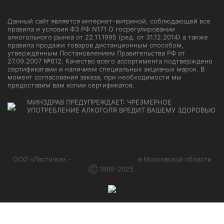
Данный сайт является интернет-витриной, соблюдающей все
правила и условия ФЗ РФ N171 О госрегулировании
алкогольного рынка от 22.11.1995 (ред. от 31.12.2014) а также
правила продажи товаров дистанционным способом,
утверждённым Постановлением Правительства РФ от
27.09.2007 №612. Качество всего ассортимента подтверждено
сертификатами и наличием специальных акцизных марок. В
момент согласования заказа, при необходимости мы
предоставим вам копии сертификатов.
МИНЗДРАВ ПРЕДУПРЕЖДАЕТ: ЧРЕЗМЕРНОЕ
УПОТРЕБЛЕНИЕ АЛКОГОЛЯ ВРЕДИТ ВАШЕМУ ЗДОРОВЬЮ
ООО «Ласточка» -
сеть алкомаркетов
в Московской области
Ⓒ 1995-2025.