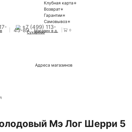
Клубная карта
Возврат
Гарантии
Самовывоз
17-
+7 (499) 113-
45-89
0
 в
Магазин в д.
Сухарево
Адреса магазинов
л
олодовый Мэ Лог Шерри 5