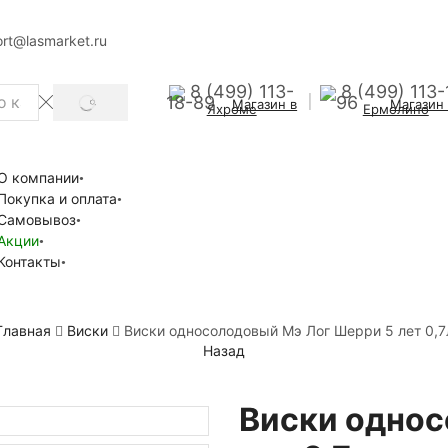
rt@lasmarket.ru
8 (499) 113-
8 (499) 113-
18-89
96
Магазин в
Магазин
SEARCH
Яхроме
Ермолино
О компании
Покупка и оплата
Самовывоз
Акции
Контакты
Главная
Виски
Виски односолодовый Мэ Лог Шерри 5 лет 0,7
Назад
Виски однос