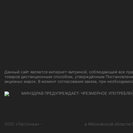
Самовывоз
Акции и скидки
Корпоративным клиентам
Правила оформления заказа
Пользовательское соглашение
Политика конфиденциальности
Данный сайт является интернет-витриной, соблюдающей все прави
товаров дистанционным способом, утверждённым Постановление
акцизных марок. В момент согласования заказа, при необходимо
МИНЗДРАВ ПРЕДУПРЕЖДАЕТ: ЧРЕЗМЕРНОЕ УПОТРЕБЛЕ
ООО «Ласточка» -
сеть алкомаркетов
в Московской области