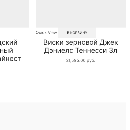
Quick View
В КОРЗИНУ
дский
Виски зерновой Джек
нный
Дэниелс Теннесси 3л
айнест
21,595.00
руб.