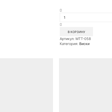
Количество
товара
Виски
односолодовый
Мэ
В КОРЗИНУ
Лог
Артикул:
MTT-058
Шерри
Категория:
Виски
5
лет
0,7л