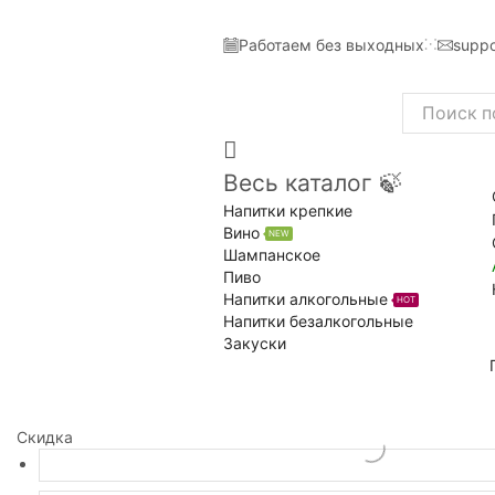
Работаем без выходных
suppo
Search
input
Весь каталог 🍃
Напитки крепкие
Вино
NEW
Шампанское
Пиво
Напитки алкогольные
HOT
Напитки безалкогольные
Закуски
Скидка