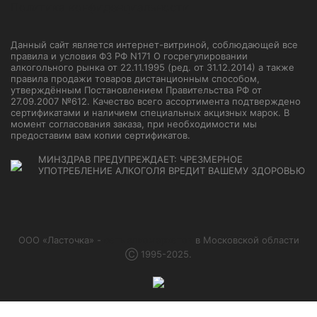
Политика конфиденциальности
Данный сайт является интернет-витриной, соблюдающей все
правила и условия ФЗ РФ N171 О госрегулировании
алкогольного рынка от 22.11.1995 (ред. от 31.12.2014) а также
правила продажи товаров дистанционным способом,
утверждённым Постановлением Правительства РФ от
27.09.2007 №612. Качество всего ассортимента подтверждено
сертификатами и наличием специальных акцизных марок. В
момент согласования заказа, при необходимости мы
предоставим вам копии сертификатов.
МИНЗДРАВ ПРЕДУПРЕЖДАЕТ: ЧРЕЗМЕРНОЕ
УПОТРЕБЛЕНИЕ АЛКОГОЛЯ ВРЕДИТ ВАШЕМУ ЗДОРОВЬЮ
ООО «Ласточка» -
сеть алкомаркетов
в Московской области
Ⓒ 1995-2025.