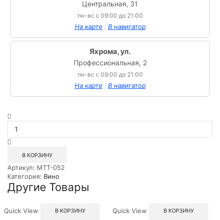
Центральная, 31
пн-вс с 09:00 до 21:00
/
На карте
В навигатор
Яхрома, ул.
Профессиональная, 2
пн-вс с 09:00 до 21:00
/
На карте
В навигатор
Количество
товара
Вино
сортовое
выдержанное
В КОРЗИНУ
сухое
Артикул:
MTT-052
белое
Категория:
Вино
Лугана
Другие Товары
Альбино
Армани
0,75л
Quick View
Quick View
В КОРЗИНУ
В КОРЗИНУ