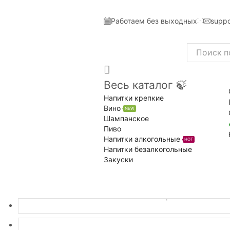
Работаем без выходных
suppo
Search
input
Весь каталог 🍃
Напитки крепкие
Вино
NEW
Шампанское
Пиво
Напитки алкогольные
HOT
Напитки безалкогольные
Закуски