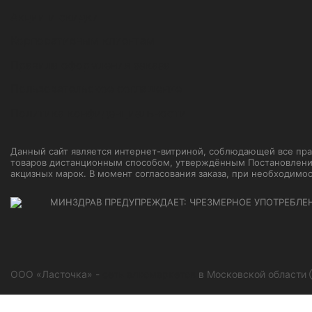
Акции и скидки
Корпоративным клиентам
Правила оформления заказа
Пользовательское соглашение
Политика конфиденциальности
Данный сайт является интернет-витриной, соблюдающей все прави
товаров дистанционным способом, утверждённым Постановление
акцизных марок. В момент согласования заказа, при необходимо
МИНЗДРАВ ПРЕДУПРЕЖДАЕТ: ЧРЕЗМЕРНОЕ УПОТРЕБЛЕ
ООО «Ласточка» -
сеть алкомаркетов
в Московской области