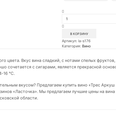
Количество
товара
Вино
портвейн
Трес
В КОРЗИНУ
Аркуш
Артикул:
la-s176
Тони
Категория:
Вино
Порто
0,75л
го цвета. Вкус вина сладкий, с нотами спелых фруктов,
ошо сочетается с сигарами, является прекрасной основ
-16 °C.
ительным вкусом? Предлагаем купить вино «Трес Аркуш
азинов «Ласточка». Мы предлагаем лучшие цены на вина
осковской области.