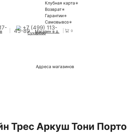
Клубная карта
Возврат
Гарантии
Самовывоз
17-
+7 (499) 113-
45-89
0
 в
Магазин в д.
Сухарево
Адреса магазинов
йн Трес Аркуш Тони Порто