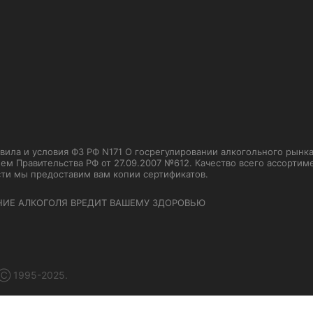
ла и условия ФЗ РФ N171 О госрегулировании алкогольного рынка от
м Правительства РФ от 27.09.2007 №612. Качество всего ассорти
сти мы предоставим вам копии сертификатов.
НИЕ АЛКОГОЛЯ ВРЕДИТ ВАШЕМУ ЗДОРОВЬЮ
 Ⓒ 1995-2025.