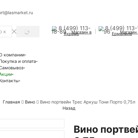
rt@lasmarket.ru
8 (499) 113-
8 (499) 113-
18-89
96
Магазин в
Магазин
SEARCH
Яхроме
Ермолино
О компании
Покупка и оплата
Самовывоз
Акции
Контакты
Главная
Вино
Вино портвейн Трес Аркуш Тони Порто 0,75л
Назад
Вино портве