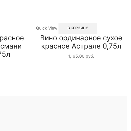
Quick View
В КОРЗИНУ
красное
Вино ординарное сухое
османи
красное Астрале 0,75л
75л
1,195.00
руб.