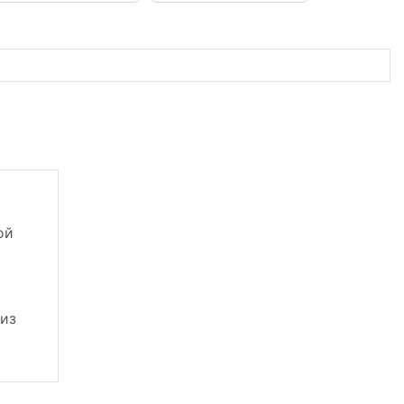
ой
 из