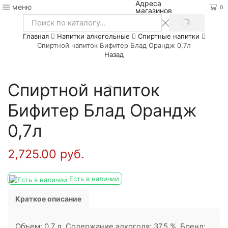
Адреса
меню
0
магазинов
SEARCH
Search
Главная
Напитки алкогольные
Спиртные напитки
input
Спиртной напиток Бифитер Блад Орандж 0,7л
Назад
Спиртной напиток
Бифитер Блад Орандж
0,7л
2,725.00
руб.
Есть в наличии
Краткое описание
Объем: 0.7 л. Содержание алкоголя: 37.5 %. Бренд: