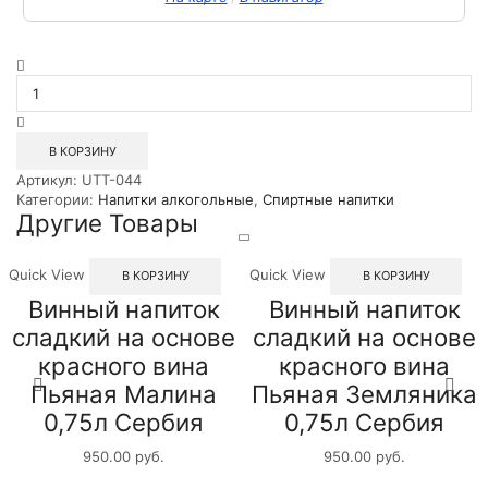
Количество
товара
Спиртной
напиток
Бифитер
В КОРЗИНУ
Блад
Артикул:
UTT-044
Орандж
Категории:
Напитки алкогольные
,
Спиртные напитки
0,7л
Другие Товары
Quick View
Quick View
В КОРЗИНУ
В КОРЗИНУ
Винный напиток
Винный напиток
сладкий на основе
сладкий на основе
красного вина
красного вина
Пьяная Малина
Пьяная Земляника
0,75л Сербия
0,75л Сербия
950.00
руб.
950.00
руб.