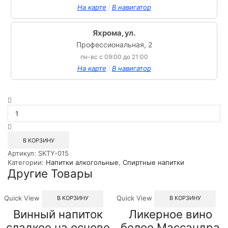
/
На карте
В навигатор
Яхрома, ул.
Профессиональная, 2
пн-вс с 09:00 до 21:00
/
На карте
В навигатор
Количество
товара
Спиртной
напиток
байдзю
В КОРЗИНУ
Дракон
Артикул:
SKTY-015
и
Категории:
Напитки алкогольные
,
Спиртные напитки
Нефрит
Другие Товары
0.5л
Quick View
Quick View
В КОРЗИНУ
В КОРЗИНУ
Винный напиток
Ликерное вино
сладкое на основе
белое Массандра