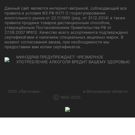
Данный сайт является интернет-витриной, соблюдающей все
правила и условия ФЗ РФ N171 О госрегулировании
алкогольного рынка от 22.11.1995 (ред. от 31.12.2014) а также
правила продажи товаров дистанционным способом,
утверждённым Постановлением Правительства РФ от
27.09.2007 №612. Качество всего ассортимента подтверждено
сертификатами и наличием специальных акцизных марок. В
момент согласования заказа, при необходимости мы
предоставим вам копии сертификатов.
МИНЗДРАВ ПРЕДУПРЕЖДАЕТ: ЧРЕЗМЕРНОЕ
УПОТРЕБЛЕНИЕ АЛКОГОЛЯ ВРЕДИТ ВАШЕМУ ЗДОРОВЬЮ
ООО «Ласточка» -
сеть алкомаркетов
в Московской области
Ⓒ 1995-2025.