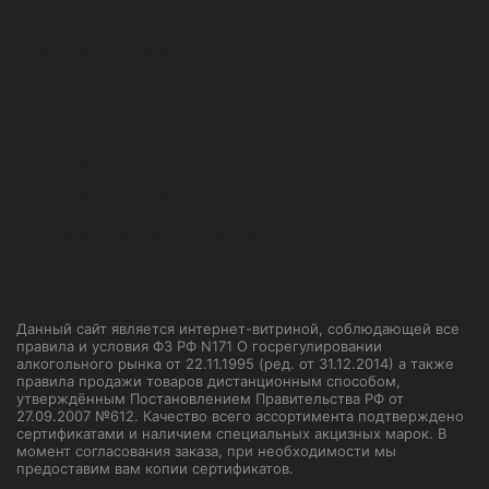
Покупка и оплата
Самовывоз
Акции и скидки
Корпоративным клиентам
Правила оформления заказа
Пользовательское соглашение
Политика конфиденциальности
Данный сайт является интернет-витриной, соблюдающей все
правила и условия ФЗ РФ N171 О госрегулировании
алкогольного рынка от 22.11.1995 (ред. от 31.12.2014) а также
правила продажи товаров дистанционным способом,
утверждённым Постановлением Правительства РФ от
27.09.2007 №612. Качество всего ассортимента подтверждено
сертификатами и наличием специальных акцизных марок. В
момент согласования заказа, при необходимости мы
предоставим вам копии сертификатов.