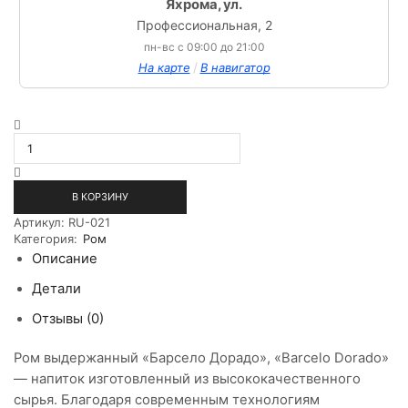
Яхрома, ул.
Профессиональная, 2
пн-вс с 09:00 до 21:00
/
На карте
В навигатор
Количество
товара
Ром
выдержанный
Барсело
В КОРЗИНУ
Дорадо
Артикул:
RU-021
0,5л
Категория:
Ром
Описание
Детали
Отзывы (0)
Ром выдержанный «Барсело Дорадо», «Barcelo Dorado»
— напиток изготовленный из высококачественного
сырья. Благодаря современным технологиям