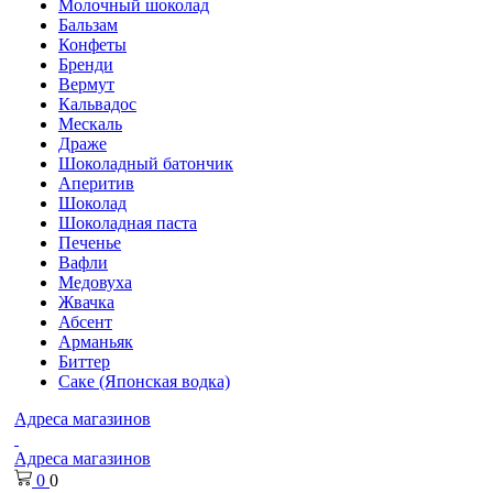
Молочный шоколад
Бальзам
Конфеты
Бренди
Вермут
Кальвадос
Мескаль
Драже
Шоколадный батончик
Аперитив
Шоколад
Шоколадная паста
Печенье
Вафли
Медовуха
Жвачка
Абсент
Арманьяк
Биттер
Саке (Японская водка)
Адреса магазинов
Адреса магазинов
0
0