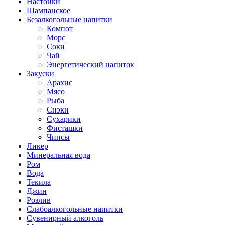
Настойки
Шампанское
Безалкогольные напитки
Компот
Морс
Соки
Чай
Энергетический напиток
Закуски
Арахис
Мясо
Рыба
Снэки
Сухарики
Фисташки
Чипсы
Ликер
Минеральная вода
Ром
Вода
Текила
Джин
Розлив
Слабоалкогольные напитки
Сувенирный алкоголь