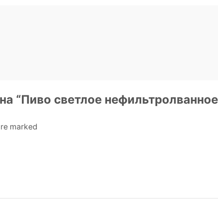
в на “Пиво светлое нефильтролванно
 are marked