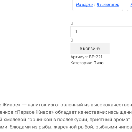
/
На карте
В навигатор
Количество
товара
Пиво
светлое
нефильтролванное
В КОРЗИНУ
непастеризованное
Артикул:
BE-221
Первое
Категория:
Пиво
Живое
1л
СТ
е Живое» — напиток изготовленный из высококачестве
ленное «Первое Живое» обладает качествами: насыщенн
ой хмелевой горчинкой в послевкусии, приятный аромат
ками, блюдами из рыбы, жаренной рыбой, рыбными чипс