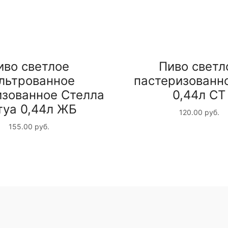
иво светлое
Пиво светл
льтрованное
пастеризованн
изованное Стелла
0,44л СТ
туа 0,44л ЖБ
120.00
руб.
155.00
руб.