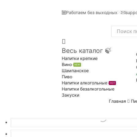
Работаем без выходных
suppo
Search
input
Весь каталог 🍃
Напитки крепкие
Вино
NEW
Шампанское
Пиво
Напитки алкогольные
HOT
Напитки безалкогольные
Закуски
Главная
Пи