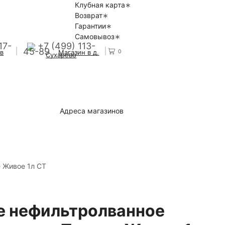
Клубная карта
Возврат
Гарантии
Самовывоз
17-
+7 (499) 113-
45-89
0
 в
Магазин в д.
Сухарево
Адреса магазинов
 Живое 1л СТ
е нефильтролванное