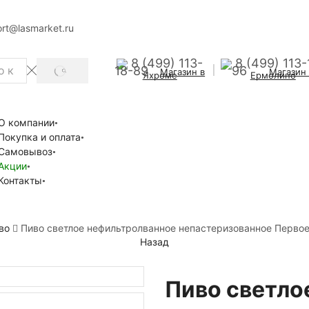
rt@lasmarket.ru
8 (499) 113-
8 (499) 113-
18-89
96
Магазин в
Магазин
SEARCH
Яхроме
Ермолино
О компании
Покупка и оплата
Самовывоз
Акции
Контакты
во
Пиво светлое нефильтролванное непастеризованное Первое
Назад
Пиво светло