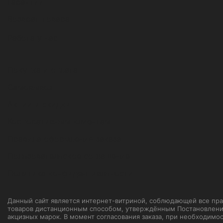
Гарантии
Возврат товара
Работа у нас
Покупка и оплата
Самовывоз
Акции и скидки
Корпоративным клиентам
Правила оформления заказа
Пользовательское соглашение
Политика конфиденциальности
Данный сайт является интернет-витриной, соблюдающей все прави
товаров дистанционным способом, утверждённым Постановление
акцизных марок. В момент согласования заказа, при необходимо