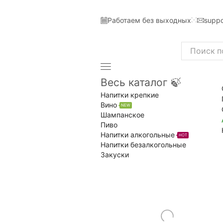
Работаем без выходных
suppo
Search
input
Весь каталог 🍃
Напитки крепкие
Вино
NEW
Шампанское
Пиво
Напитки алкогольные
HOT
Напитки безалкогольные
Закуски