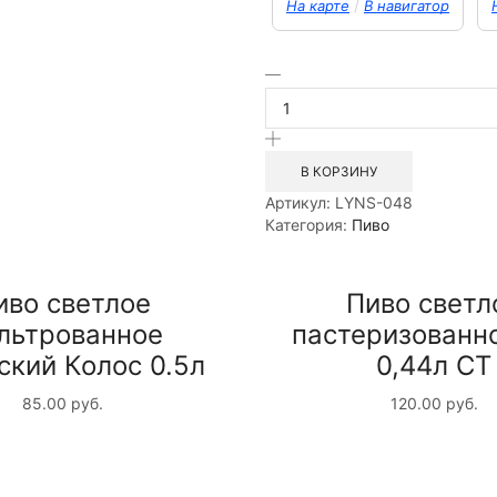
/
На карте
В навигатор
Количество
товара
Пиво
светлое
фильтрованное
В КОРЗИНУ
Кристоффель
Артикул:
LYNS-048
Блонд
Категория:
Пиво
0.33л
Россия
иво светлое
Пиво светл
льтрованное
пастеризованн
ский Колос 0.5л
0,44л СТ
85.00
руб.
120.00
руб.