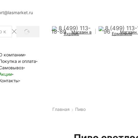
rt@lasmarket.ru
8 (499) 113-
8 (499) 113-
18-89
96
Магазин в
Магазин
SEARCH
Яхроме
Ермолино
О компании
Покупка и оплата
Самовывоз
Акции
Контакты
Главная
Пиво
Пиво светло