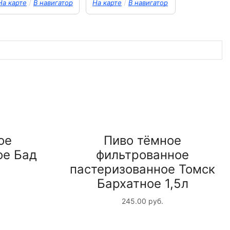
/
/
На карте
В навигатор
На карте
В навигатор
ое
Пиво тёмное
ое Бад
фильтрованное
пастеризованное Томск
Бархатное 1,5л
245.00
руб.