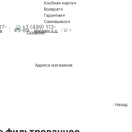
Клубная карта
Возврат
Гарантии
Самовывоз
17-
+7 (499) 113-
45-89
0
 в
Магазин в д.
Сухарево
Адреса магазинов
Назад
е фильтрованное