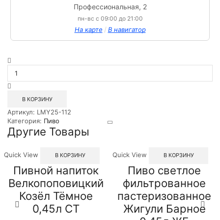
Профессиональная, 2
пн-вс с 09:00 до 21:00
/
На карте
В навигатор
Количество
товара
Пиво
светлое
фильтрованное
В КОРЗИНУ
пастеризованное
Артикул:
LMY25-112
Купец
Категория:
Пиво
Хмельной
Другие Товары
0,5л
СТ
Quick View
Quick View
В КОРЗИНУ
В КОРЗИНУ
Пивной напиток
Пиво светлое
Велкопоповицкий
фильтрованное
Козёл Тёмное
пастеризованное
0,45л СТ
Жигули Барное