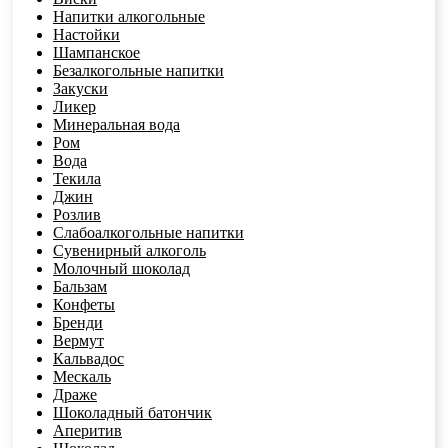
Напитки алкогольные
Настойки
Шампанское
Безалкогольные напитки
Закуски
Ликер
Минеральная вода
Ром
Вода
Текила
Джин
Розлив
Слабоалкогольные напитки
Сувенирный алкоголь
Молочный шоколад
Бальзам
Конфеты
Бренди
Вермут
Кальвадос
Мескаль
Драже
Шоколадный батончик
Аперитив