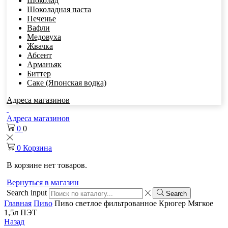
Шоколад
Шоколадная паста
Печенье
Вафли
Медовуха
Жвачка
Абсент
Арманьяк
Биттер
Саке (Японская водка)
Адреса магазинов
Адреса магазинов
0
0
0
Корзина
В корзине нет товаров.
Вернуться в магазин
Search input
Search
Главная
Пиво
Пиво светлое фильтрованное Крюгер Мягкое
1,5л ПЭТ
Назад