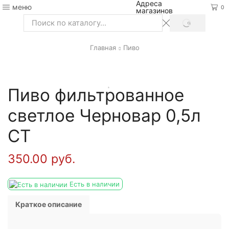
Адреса
меню
0
магазинов
SEARCH
Search
input
Главная
Пиво
Пиво фильтрованное
светлое Черновар 0,5л
СТ
350.00
руб.
Есть в наличии
Краткое описание