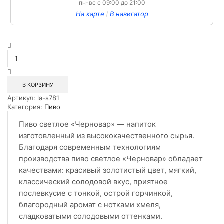
пн-вс с 09:00 до 21:00
/
На карте
В навигатор
Количество
товара
Пиво
фильтрованное
светлое
В КОРЗИНУ
Черновар
Артикул:
la-s781
0,5л
Категория:
Пиво
СТ
Пиво светлое «Черновар» — напиток
изготовленный из высококачественного сырья.
Благодаря современным технологиям
производства пиво светлое «Черновар» обладает
качествами: красивый золотистый цвет, мягкий,
классический солодовой вкус, приятное
послевкусие с тонкой, острой горчинкой,
благородный аромат с нотками хмеля,
сладковатыми солодовыми оттенками.