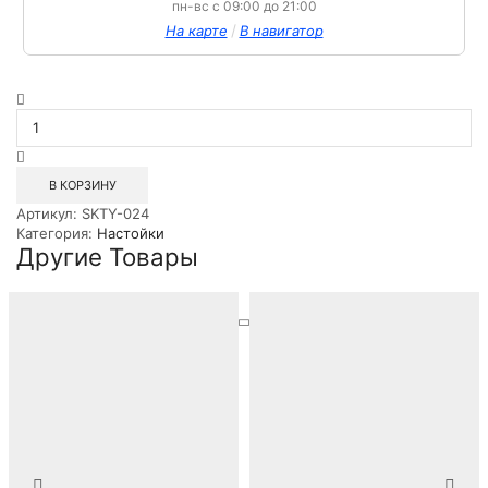
пн-вс с 09:00 до 21:00
/
На карте
В навигатор
Количество
товара
Настойка
особая
Белая
В КОРЗИНУ
Берёзка
Артикул:
SKTY-024
на
Категория:
Настойки
бородинском
Другие Товары
хлебе
0.5л