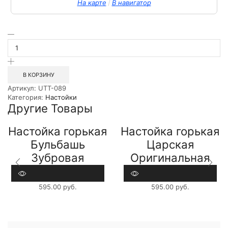
/
На карте
В навигатор
Количество
товара
Настойка
горькая
Вереск
В КОРЗИНУ
Престольная
Артикул:
UTT-089
Кедровая
Категория:
Настойки
0,5л
Другие Товары
Настойка горькая
Настойка горькая
Бульбашь
Царская
Зубровая
Оригинальная
Беларуская 0,5л
Грейпфрут 0,5л
595.00
руб.
595.00
руб.