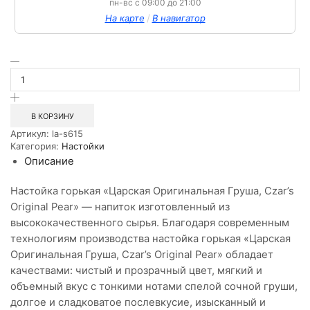
пн-вс с 09:00 до 21:00
/
На карте
В навигатор
Количество
товара
Настойка
горькая
Царская
В КОРЗИНУ
Оригинальная
Артикул:
la-s615
Груша
Категория:
Настойки
0,5л
Описание
Настойка горькая «Царская Оригинальная Груша, Czar’s
Original Pear» — напиток изготовленный из
высококачественного сырья. Благодаря современным
технологиям производства настойка горькая «Царская
Оригинальная Груша, Czar’s Original Pear» обладает
качествами: чистый и прозрачный цвет, мягкий и
объемный вкус с тонкими нотами спелой сочной груши,
долгое и сладковатое послевкусие, изысканный и