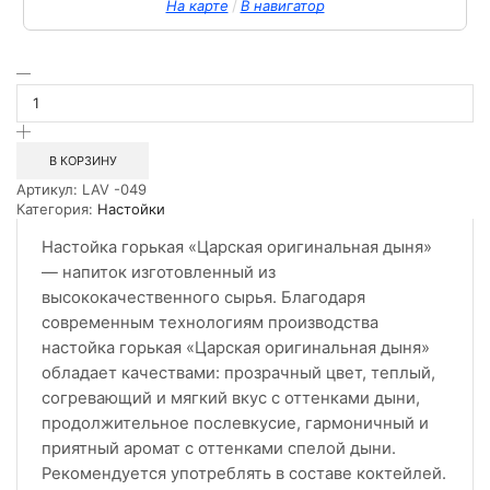
/
На карте
В навигатор
Количество
товара
Настойка
горькая
Царская
В КОРЗИНУ
Оригинальная
Артикул:
LAV -049
Дыня
Категория:
Настойки
0.5л
Настойка горькая «Царская оригинальная дыня»
— напиток изготовленный из
высококачественного сырья. Благодаря
современным технологиям производства
настойка горькая «Царская оригинальная дыня»
обладает качествами: прозрачный цвет, теплый,
согревающий и мягкий вкус с оттенками дыни,
продолжительное послевкусие, гармоничный и
приятный аромат с оттенками спелой дыни.
Рекомендуется употреблять в составе коктейлей.