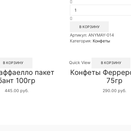
Количество
товара
Набор
Раффаело
Пакет
В КОРЗИНУ
Бантик
Артикул:
ANYMAY-014
200гр
Категория:
Конфеты
Quick View
В КОРЗИНУ
В КОРЗИНУ
аффаелло пакет
Конфеты Феррер
бант 100гр
75гр
445.00
руб.
290.00
руб.