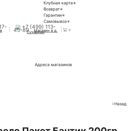
Клубная карта
Возврат
Гарантии
Самовывоз
17-
+7 (499) 113-
45-89
0
 в
Магазин в д.
Сухарево
Адреса магазинов
Назад
ело Пакет Бантик 200гр