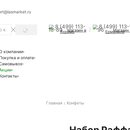
rt@lasmarket.ru
8 (499) 113-
8 (499) 113-
18-89
96
Магазин в
Магазин
SEARCH
Яхроме
Ермолино
О компании
Покупка и оплата
Самовывоз
Акции
Контакты
Главная
Конфеты
Набор Раффа