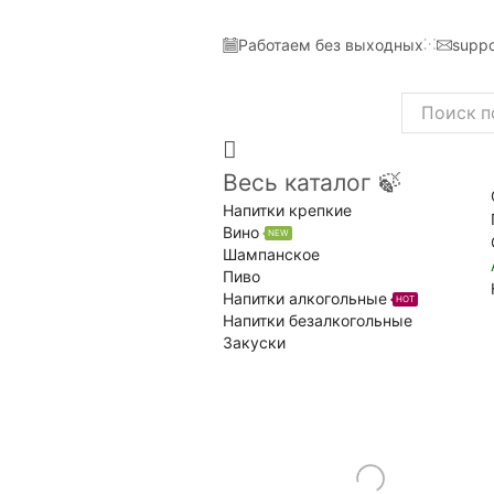
Работаем без выходных
suppo
Search
input
Весь каталог 🍃
Напитки крепкие
Вино
NEW
Шампанское
Пиво
Напитки алкогольные
HOT
Напитки безалкогольные
Закуски