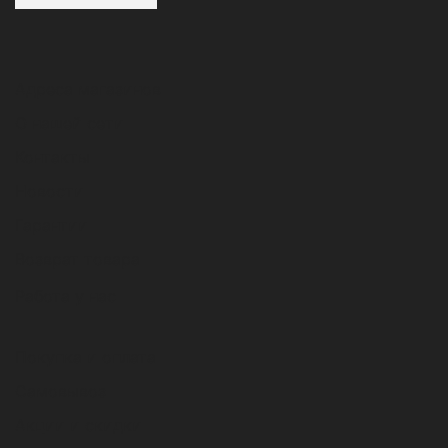
Адреса магазинов
О нашей сети
Контакты
Новости
Гарантии
Возврат товара
Работа у нас
Покупка и оплата
Самовывоз
Акции и скидки